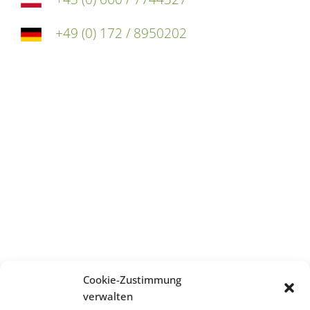
+49 (0) 172 / 8950202
Address
edufilm und medien GmbH
Wurzerweg 11
9530 Bad Bleiberg
Austria
E-Mail
Cookie-Zustimmung
e.dobat@edufilm.at
verwalten