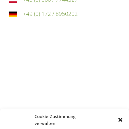
+49 (0) 172 / 8950202
Adresse
edufilm und medien GmbH
Wurzerweg 11
9530 Bad Bleiberg
Austria
E-Mail
Cookie-Zustimmung
e.dobat@edufilm.at
verwalten