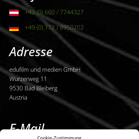
+43 (0) 660 / 7744327
+49 (0) 172 / 8950202
Adresse
edufilm und medien GmbH
Wurzerweg 11
9530 Bad Bleiberg
Austria
E-Mail
Cookie-Zustimmung