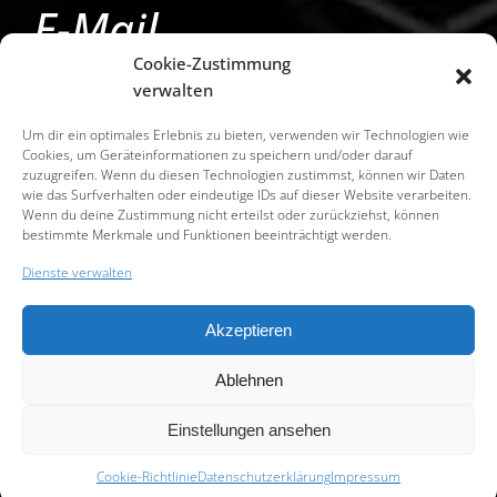
E-Mail
Cookie-Zustimmung
e.dobat@edufilm.at
verwalten
s.walkshofer@edufilm.at
Um dir ein optimales Erlebnis zu bieten, verwenden wir Technologien wie
Cookies, um Geräteinformationen zu speichern und/oder darauf
zuzugreifen. Wenn du diesen Technologien zustimmst, können wir Daten
Links
wie das Surfverhalten oder eindeutige IDs auf dieser Website verarbeiten.
Wenn du deine Zustimmung nicht erteilst oder zurückziehst, können
bestimmte Merkmale und Funktionen beeinträchtigt werden.
www.amazon.de/v/edufilm
Dienste verwalten
www.dieschausteller.at
Akzeptieren
www.amazon.de/Sandra-Walkshofer
Ablehnen
Einstellungen ansehen
Datenschutzerklärung |
Impressum
|
Privacy Policy Alapp
|
Alapp
| Design:
www.ARGEntur.at
Cookie-Richtlinie
Datenschutzerklärung
Impressum