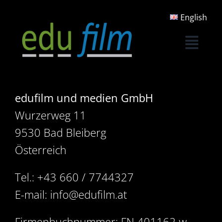
Skip
English
to
content
edufilm und medien GmbH
Wurzerweg 11
9530 Bad Bleiberg
Österreich
Tel.: +43 660 / 7744327
E-mail: info@edufilm.at
Firmenbuchnummer: FN 401162 w